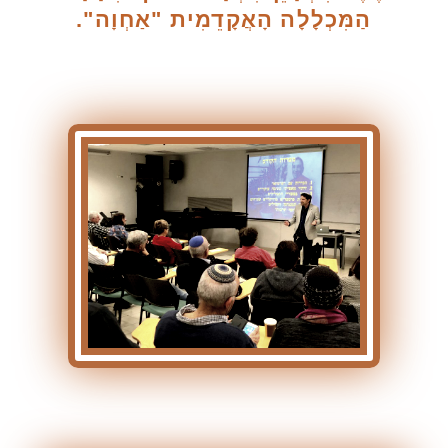
הַמִּכְלָלָה הָאֲקָדֵמִית "אַחְוָה".