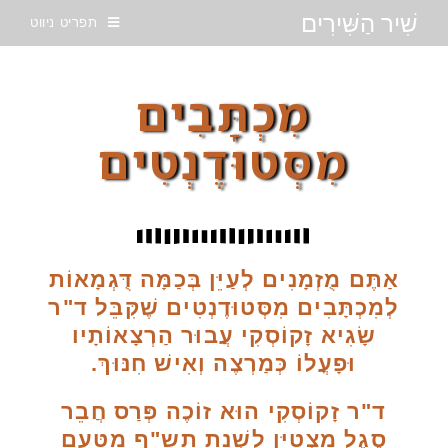
שִׁיר הַשִּׁירִים
תפריט ניווט
מִכְתָּבִים
מִסְּטוּדֶנְטִים
אַתֶּם מֻזְמָנִים לְעַיֵּן בְּכַמָּה דֻּגְמָאוֹת
לְמִכְתָּבִים מִסְּטוּדֶנְטִים שֶׁקִּבֵּל ד"ר
שָׂגִיא זָקוֹסְקִי עֲבוּר הַרְצָאוֹתָיו
וּפָעֳלוֹ כְּמַרְצֶה וְאִישׁ חִנּוּךְ.
ד"ר זָקוֹסְקִי הוּא זוֹכֶה פְּרַס חֲבֵר
סֶגֶל מִצְטַיֵּן לִשְׁנַת תש"ף מִטַּעַם