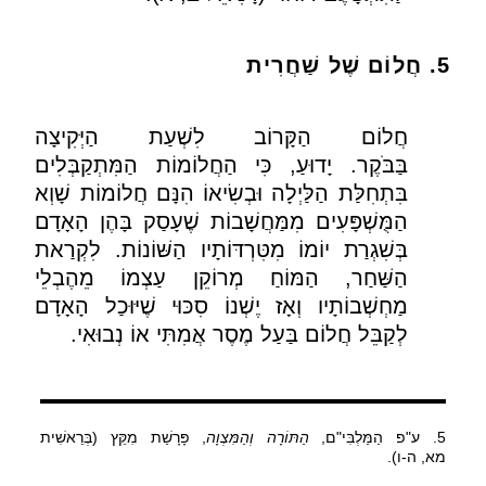
5. חֲלוֹם שֶׁל שַׁחֲרִית
חֲלוֹם הַקָּרוֹב לִשְׁעַת הַיְּקִיצָה
בַּבֹּקֶר
.
יָדוּעַ
,
כִּי הַחֲלוֹמוֹת הַמִּתְקַבְּלִים
בִּתְחִלַּת הַלַּיְלָה וּבְשִׂיאוֹ הִנָּם חֲלוֹמוֹת שָׁוְא
הַמֻּשְׁפָּעִים מִמַּחֲשָׁבוֹת שֶׁעָסַק בָּהֶן הָאָדָם
בְּשִׁגְרַת יוֹמוֹ מִטִּרְדּוֹתָיו הַשּׁוֹנוֹת
.
לִקְרַאת
הַשַּׁחַר
,
הַמּוֹחַ מְרוֹקֵן עַצְמוֹ מֵהֶבְלֵי
מַחְשְׁבוֹתָיו וְאָז יֶשְׁנוֹ סִכּוּי שֶׁיּוּכַל הָאָדָם
לְקַבֵּל חֲלוֹם בַּעַל מֶסֶר אֲמִתִּי אוֹ נְבוּאִי
.
5. ע"פ הַמַּלְבִּי"ם,
הַתּוֹרָה וְהַמִּצְוָה
, פָּרָשַׁת מִקֵּץ (בְּרֵאשִׁית
מא, ה-ו).