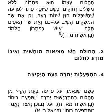
הַחֲלוֹם עַצְמוֹ הוּא פִּתְרוֹנוֹ לְלֹא
מְשָׁלִים רְחוֹקִים
,
כְּשֵׁם שֶׁיּוֹסֵף פָּתַר לְפַרְעֹה
שֶׁהַשִּׁבֳּלִים הִנָּן שְׁנוֹת רָעָב
,
וְכֵן אֶת שַׂר
הַמַּשְׁקִים הֵשִׁיב עַל
–
כַּנּוֹ וְאֵת שַׂר הָאֹפִים
תָּלָה –
"
אִישׁ כְפִתְרוֹן חֲלֹמוֹ
"
6
(
בְּרֵאשִׁית מ
,
ד
).
3. הַחוֹלֵם חָשׁ מְצִיאוּת מוּחָשִׁית וְאֵינוֹ
מוּדָע לַחֲלוֹם
4. הִתְפַּעֲלוּת יְתֵרָה בְּעֵת הַיְּקִיצָה
כְּשֵׁם שֶׁנֶּאֱמַר עַל פַּרְעֹה בְּעֵת הֵקִיץ מִן
הַחֲלוֹם בְּהִתְרַגְּשׁוּת יְתֵרָה
"
וַתִּפָּעֶם רוּחוֹ
"
(
בְּרֵאשִׁית מא
,
ח
),
וְעַל נְבוּכַדְנֶאצַּר נֶאֱמַר
"
וַתִּתְפָּעֶם רוּחוֹ
" (
דָּנִיאֵל ב
,
א
).