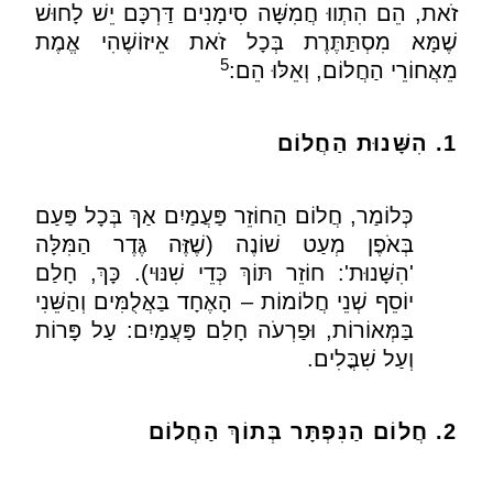
זֹאת
,
הֵם הִתְווּ חֲמִשָּׁה סִימָנִים דַּרְכָּם יֵשׁ לָחוּשׁ
שֶׁמָּא מִסְתַּתֶּרֶת בְּכָל זֹאת אֵיזוֹשֶׁהִי אֱמֶת
5
מֵאֲחוֹרֵי הַחֲלוֹם
,
וְאֵלּוּ הֵם
:
1. הִשָּׁנוּת הַחֲלוֹם
כְּלוֹמַר
,
חֲלוֹם הַחוֹזֵר פַּעֲמַיִם אַךְ בְּכָל פַּעַם
בְּאֹפֶן מְעַט שׁוֹנֶה
(
שֶׁזֶּה גֶּדֶר הַמִּלָּה
'
הִשָּׁנוּת
':
חוֹזֵר תּוֹךְ כְּדֵי שִׁנּוּי
).
כָּךְ
,
חָלַם
יוֹסֵף שְׁנֵי חֲלוֹמוֹת – הָאֶחָד בַּאֲלֻמִּים וְהַשֵּׁנִי
בַּמְּאוֹרוֹת
,
וּפַרְעֹה חָלַם פַּעֲמַיִם
:
עַל פָּרוֹת
וְעַל שִׁבֳּלִים
.
2. חֲלוֹם הַנִּפְתָּר בְּתוֹךְ הַחֲלוֹם