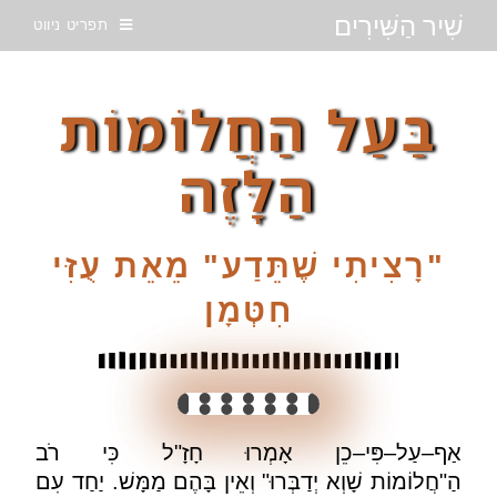
שִׁיר הַשִּׁירִים
תפריט ניווט
בַּעַל הַחֲלוֹמוֹת
הַלָּזֶה
"
רָצִיתִי שֶׁתֵּדַע
"
מֵאֵת עֻזִּי
חִטְּמָן
אַף
–
עַל
–
פִּי
–
כֵן אָמְרוּ חָזָ
"
ל כִּי רֹב
הַ
"
חֲלוֹמוֹת
שָׁוְא
יְדַבְּרוּ
"
וְאֵין בָּהֶם מַמָּשׁ
.
יַחַד עִם